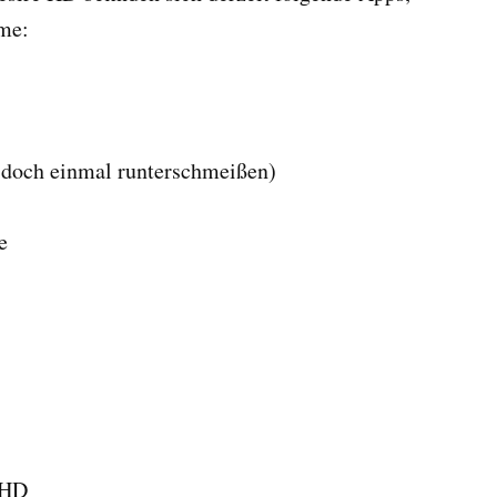
me:
h doch einmal runterschmeißen)
e
 HD