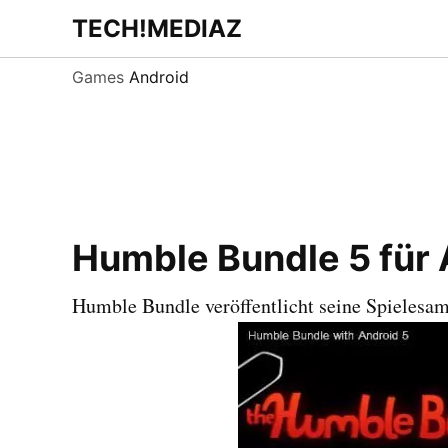
Zum
TECH!MEDIAZ
Dein Internet &
Inhalt
Technologie
Blog
springen
Games
Android
Humble Bundle 5 für 
Humble Bundle veröffentlicht seine Spielesa