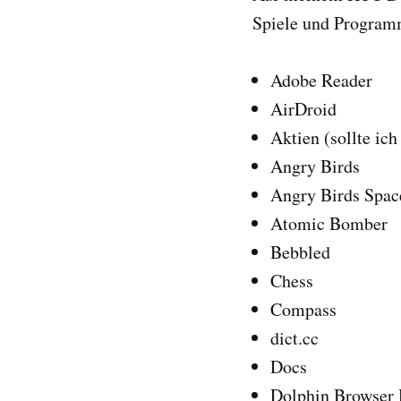
Spiele und Program
Adobe Reader
AirDroid
Aktien (sollte ic
Angry Birds
Angry Birds Spac
Atomic Bomber
Bebbled
Chess
Compass
dict.cc
Docs
Dolphin Browser