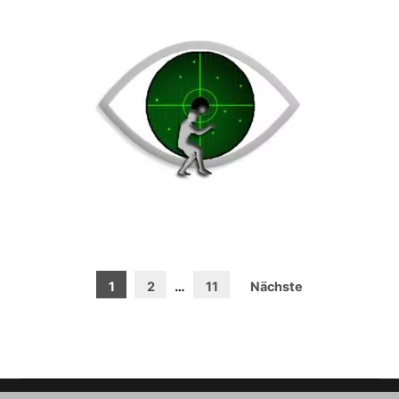
Seitennummerierung
1
2
…
11
Nächste
der
Beiträge