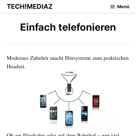
Zum
TECH!MEDIAZ
Menü
Inhalt
springen
Einfach telefonieren
Modernes Zubehör macht Hörsysteme zum praktischen
Headset.
Ob am Flughafen oder auf dem Bahnhof – wer viel