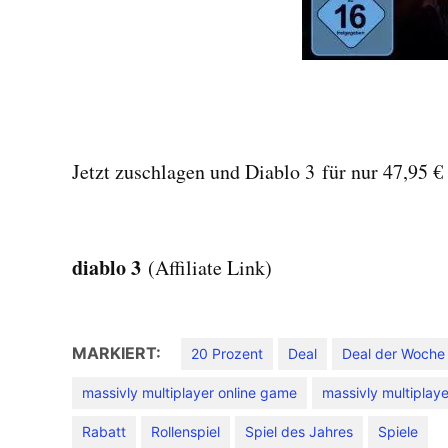
Jetzt zuschlagen und Diablo 3 für nur 47,95 € 
diablo 3
(Affiliate Link)
MARKIERT:
20 Prozent
Deal
Deal der Woche
massivly multiplayer online game
massivly multiplaye
Rabatt
Rollenspiel
Spiel des Jahres
Spiele