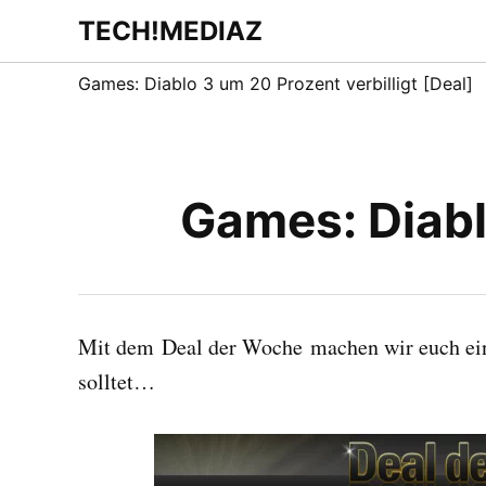
Zum
TECH!MEDIAZ
Dein Internet &
Inhalt
Technologie
Blog
springen
Games: Diablo 3 um 20 Prozent verbilligt [Deal]
Games: Diablo
Mit dem Deal der Woche machen wir euch ein 
solltet…