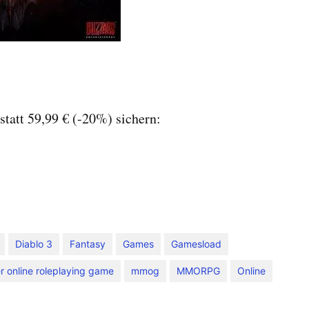
statt 59,99 € (-20%) sichern:
Diablo 3
Fantasy
Games
Gamesload
r online roleplaying game
mmog
MMORPG
Online