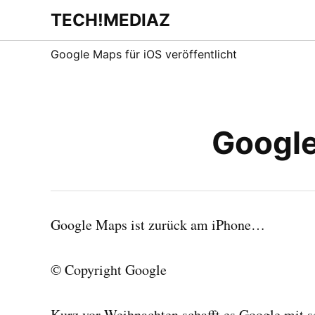
Zum
TECH!MEDIAZ
Dein Internet &
Inhalt
Technologie
Blog
springen
Google Maps für iOS veröffentlicht
Google
Google Maps ist zurück am iPhone…
© Copyright Google
Kurz vor Weihnachten schafft es Google mit 