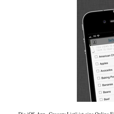
Die iOS-App „Grocery List“ ist eine Online Ei