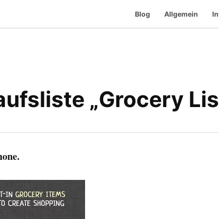
Blog
Allgemein
In
ufsliste „Grocery Lis
hone.