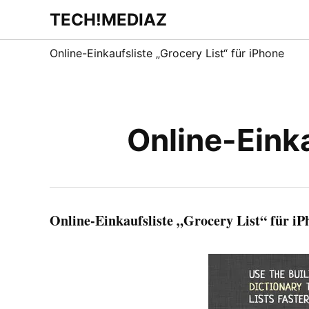
Zum
TECH!MEDIAZ
Dein Internet &
Inhalt
Technologie
Blog
springen
Online-Einkaufsliste „Grocery List“ für iPhone
Online-Einka
Online-Einkaufsliste „Grocery List“ für iP