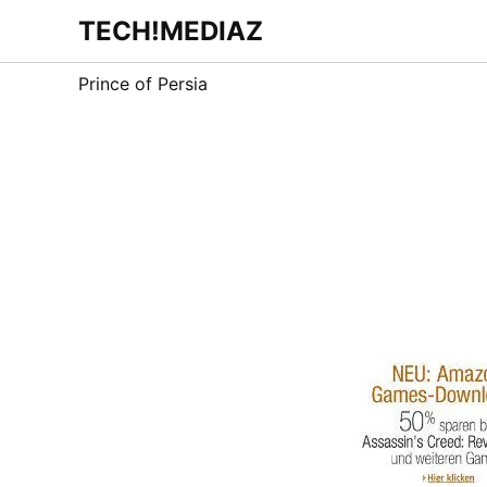
Zum
TECH!MEDIAZ
Dein Internet &
Inhalt
Technologie
Blog
springen
Prince of Persia