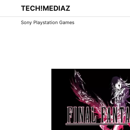
Zum
TECH!MEDIAZ
Dein Internet &
Inhalt
Technologie
Blog
springen
Sony Playstation Games