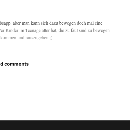
laubsapp, aber man kann sich dazu bewegen doch mal eine
r Kinder im Teenage alter hat, die zu faul sind zu bewegen
zukommen und rauszugehen ;)
nd comments
 im Reisebereich auch sehr sinnvoll, aber ich habe mir für
ne Zuhause zu lassen – Urlaub soll für mich dann auch
 ohne das Gerät.