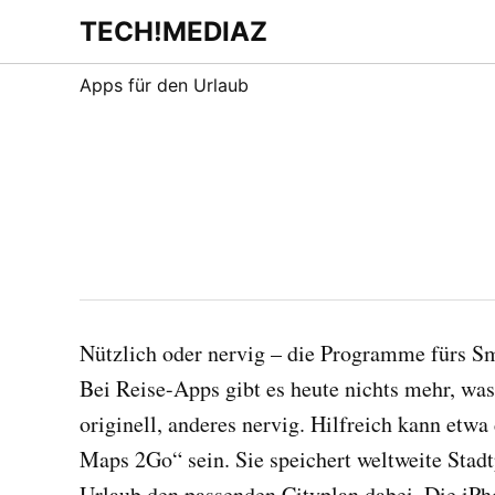
Zum
TECH!MEDIAZ
Dein Internet &
Inhalt
Technologie
Blog
springen
Apps für den Urlaub
Nützlich oder nervig – die Programme fürs S
Bei Reise-Apps gibt es heute nichts mehr, was 
originell, anderes nervig. Hilfreich kann etwa
Maps 2Go“ sein. Sie speichert weltweite Sta
Urlaub den passenden Cityplan dabei. Die i