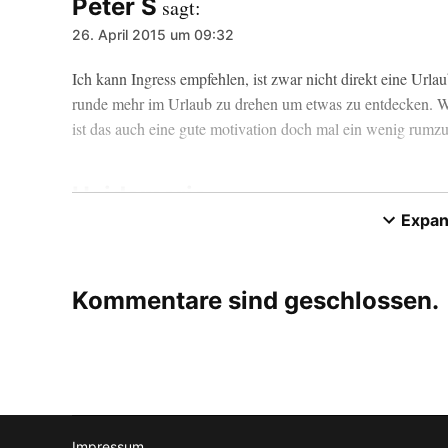
Peter S
sagt:
26. April 2015 um 09:32
Ich kann Ingress empfehlen, ist zwar nicht direkt eine Ur
runde mehr im Urlaub zu drehen um etwas zu entdecken. We
ist das auch eine gute motivation doch mal ein wenig rum
Heidemarie
sagt:
Expa
17. April 2015 um 21:59
Ja, Apps sind natürlich eine wirklich gute Sache und gerade
den anstehenden sommerurlaub mal vorgenommen mein Ipho
Kommentare sind geschlossen.
mal echte Entspannung bringen. 1 Woche schaffe ich schon
Flo J.
sagt:
13. April 2015 um 18:47
Impressum