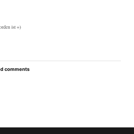
rden ist =)
 Display Bekanntschaft mit den Fliesen im Bad gemacht.
nd comments