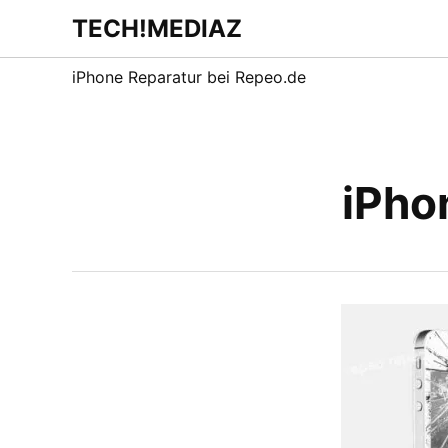
Zum
TECH!MEDIAZ
Dein Internet &
Inhalt
Technologie
Blog
springen
iPhone Reparatur bei Repeo.de
iPho