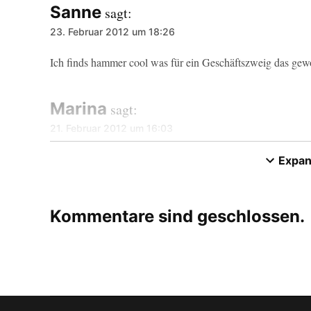
Sanne
sagt:
23. Februar 2012 um 18:26
Ich finds hammer cool was für ein Geschäftszweig das gewo
Marina
sagt:
21. Februar 2012 um 16:03
Passt ja gut die Meldung. Am Wochenende hat mein iPhone
Expa
Kommentare sind geschlossen.