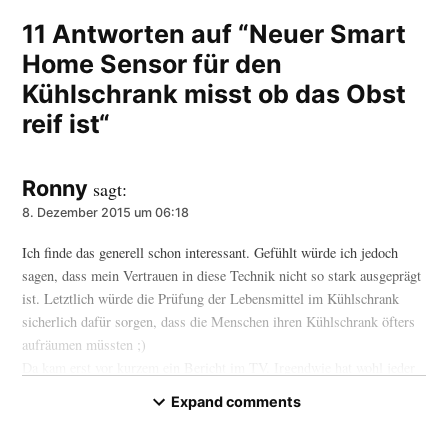
11 Antworten auf “Neuer Smart
Home Sensor für den
Kühlschrank misst ob das Obst
reif ist“
Ronny
sagt:
8. Dezember 2015 um 06:18
Ich finde das generell schon interessant. Gefühlt würde ich jedoch
sagen, dass mein Vertrauen in diese Technik nicht so stark ausgeprägt
ist. Letztlich würde die Prüfung der Lebensmittel im Kühlschrank
sicherlich dafür sorgen, dass die Menschen ihren Kühlschrank öfters
aufräumen müssten ;)
Da kam erst vor kurzem ein Bericht im TV. Irgendwie hat wohl jeder
einen ziemlich alten Joghurt in seinem Kühlschrank ^^
Expand comments