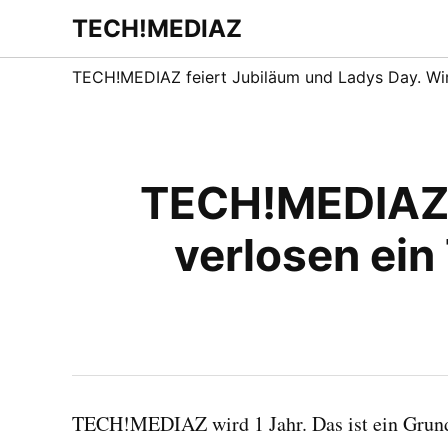
Zum
TECH!MEDIAZ
Dein Internet &
Inhalt
Technologie
Blog
springen
TECH!MEDIAZ feiert Jubiläum und Ladys Day. Wir v
TECH!MEDIAZ f
verlosen ein 
TECH!MEDIAZ wird 1 Jahr. Das ist ein Grund