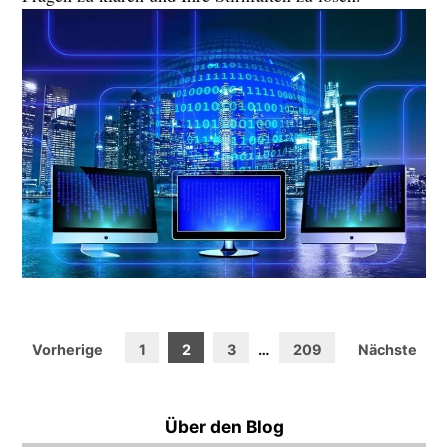
Seitennummerierung
Vorherige
1
2
3
…
209
Nächste
der
Beiträge
Über den Blog